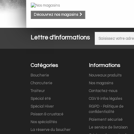
Découvrez nos magasins
Lettre d'informations
Catégories
Informations
Boucherie
Nouveaux produits
Charcuterie
Nos magasins
Traiteur
Contactez-nous
Spécial été
CGV & infos légales
Spécial Hiver
RGPD - Politique de
confidentialité
Poisson & crustacé
Paiement sécurisé
Nos spécialités
Le service de livraison
La réserve du boucher