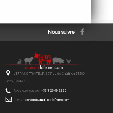
Nous suivre
LEFRANC TRAITEUR, 37 Rue de Châtillon 51500
Sacy FRANCE
Appelez-nous au :
+33 3 26 49 22 95
E-mail :
contact@maison-lefranc.com