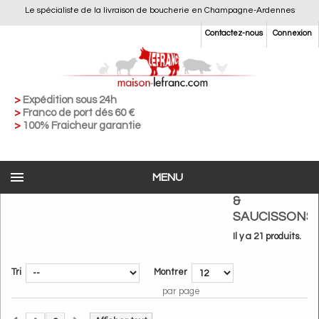
Le spécialiste de la livraison de boucherie en Champagne-Ardennes
Contactez-nous
Connexion
>
Expédition sous 24h
>
Franco de port dés 60 €
>
100% Fraicheur garantie
MENU
>
Charcuterie
>
Saucisses & saucissons
SAUCISSES
&
SAUCISSONS
Il y a 21 produits.
Tri
Montrer
par page