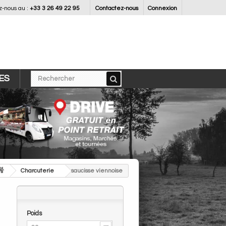
-nous au :
+33 3 26 49 22 95
Contactez-nous
Connexion
ES
>
Charcuterie
>
saucisse viennoise
Poids