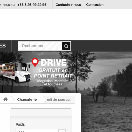
-nous au :
+33 3 26 49 22 95
Contactez-nous
Connexion
ES
>
Charcuterie
>
roti de porc cuit
Poids