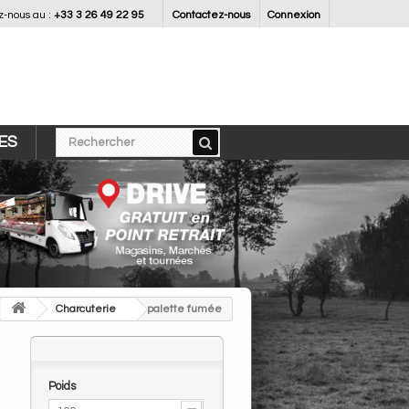
-nous au :
+33 3 26 49 22 95
Contactez-nous
Connexion
ES
>
Charcuterie
>
palette fumée
Poids