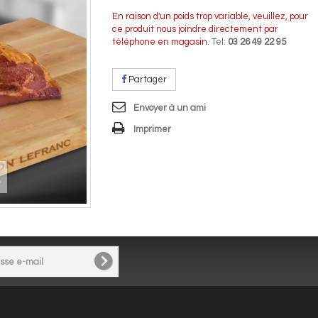
En raison d'un poids trop variable, veuillez, pour
ce produit nous joindre directement par
téléphone en magasin.
Tel:
03 26 49 22 95
Partager
Envoyer à un ami
Imprimer