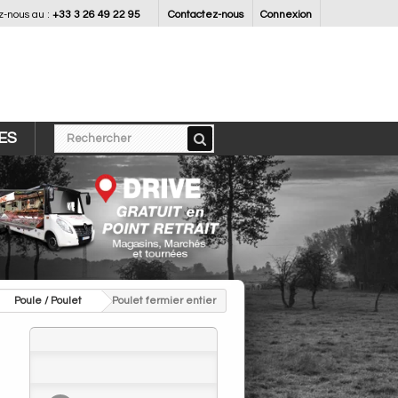
-nous au :
+33 3 26 49 22 95
Contactez-nous
Connexion
ES
>
Poule / Poulet
>
Poulet fermier entier