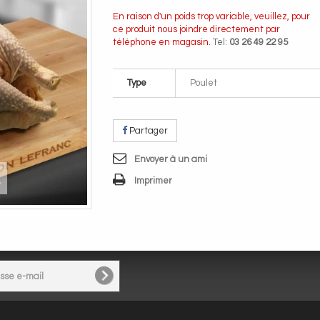
En raison d'un poids trop variable, veuillez, pour
ce produit nous joindre directement par
téléphone en magasin.
Tel:
03 26 49 22 95
Type
Poulet
Partager
Envoyer à un ami
Imprimer