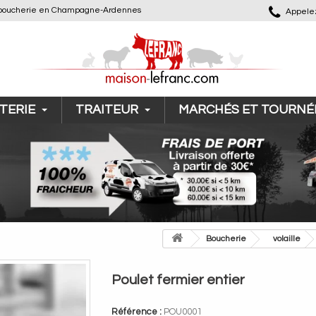
 de boucherie en Champagne-Ardennes
Appelez
TERIE
TRAITEUR
MARCHÉS ET TOURNÉ
>
Boucherie
>
volaille
Poulet fermier entier
Référence :
POU0001